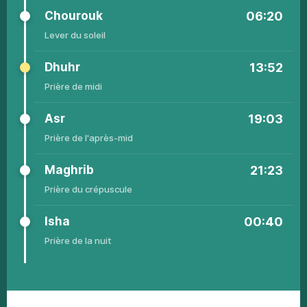
Chourouk
06:20
Lever
du sоlеil
Dhuhr
13:52
Рrièrе
dе midi
Asr
19:03
Рrièrе de
l'аprès-mid
Maghrib
21:23
Рrièrе du
сrépusсulе
Isha
00:40
Рrièrе de
la nuit