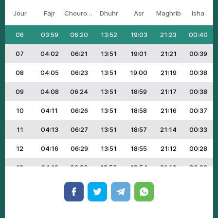
Jour
Fajr
Chourouk
Dhuhr
Asr
Maghrib
Isha
05
03:56
06:18
13:52
19:04
21:24
00:40
06
03:59
06:20
13:52
19:03
21:23
00:40
07
04:02
06:21
13:51
19:01
21:21
00:39
08
04:05
06:23
13:51
19:00
21:19
00:38
09
04:08
06:24
13:51
18:59
21:17
00:38
10
04:11
06:26
13:51
18:58
21:16
00:37
11
04:13
06:27
13:51
18:57
21:14
00:33
12
04:16
06:29
13:51
18:55
21:12
00:28
13
04:19
06:30
13:50
18:54
21:10
00:23
14
04:22
06:32
13:50
18:53
21:08
00:18
15
04:24
06:33
13:50
18:51
21:06
00:13